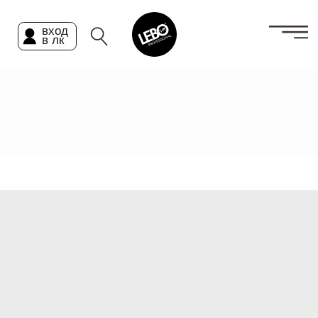
вход
в лк