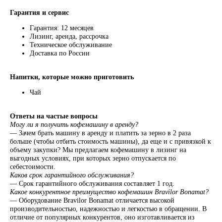
Гарантия и сервис
Гарантия: 12 месяцев
Лизинг, аренда, рассрочка
Я соглашаюсь на обработку персональных данных
Техническое обслуживание
согласно политике конфиденциальности
Доставка по России
ПОДПИСАТЬСЯ
Напитки, которые можно приготовить
Чай
+74996430430
pro@lebo.ru
телефон
почта
Ответы на частые вопросы
Могу ли я получить кофемашину в аренду?
г. Люберцы,
— Зачем брать машину в аренду и платить за зерно в 2 раза
Котельнический
больше (чтобы отбить стоимость машины), да еще и с привязкой к
проезд, д. 3
объему закупки? Мы предлагаем кофемашину в лизинг на
выгодных условиях, при которых зерно отпускается по
ежедневно с 9:00 до 18:00
себестоимости.
Каков срок гарантийного обслуживания?
— Срок гарантийного обслуживания составляет 1 год.
КАТАЛОГ
CTM
ОБУЧЕНИЕ
Какое конкурентное преимущество кофемашин Bravilor Bonamat?
Оплата и доставка
Политика возврата и обмена
— Оборудование Bravilor Bonamat отличается высокой
производительностью, надежностью и легкостью в обращении. В
Политика конфиденциальности
отличие от популярных конкурентов, оно изготавливается из
Политика обработки персональных данных