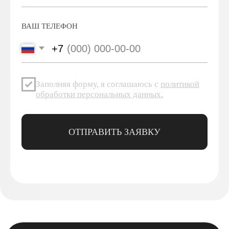
согласно политике конфиденциальности
ПОДПИСАТЬСЯ
+74996430430
pro@lebo.ru
телефон
почта
г. Люберцы,
Котельнический
проезд, д. 3
ежедневно с 9:00 до 18:00
КАТАЛОГ
CTM
ОБУЧЕНИЕ
Оплата и доставка
Политика возврата и обмена
Политика конфиденциальности
Политика обработки персональных данных
Не является публичной офертой. Инновационные решения
компании LEBO Professional для профессионалов кофейного
рынка. © LEBO Professional. При воспроизведении
материалов сайта обязательна установка активной
гиперссылки на источник — страницу с этой публикацией на
pro.lebo.ru