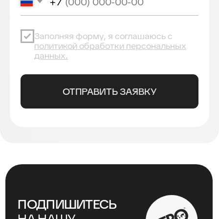
+74996430430
pro@lebo.ru
телефон
почта
г. Люберцы,
Котельнический
проезд, д. 3
ежедневно с 9:00 до 18:00
КАТАЛОГ
CTM
ОБУЧЕНИЕ
Оплата и доставка
Политика возврата и обмена
Политика конфиденциальности
Политика обработки персональных данных
Не является публичной офертой. Инновационные
решения компании LEBO Professional для
профессионалов кофейного рынка. © LEBO
Professional. При воспроизведении материалов сайта
обязательна установка активной гиперссылки на
источник — страницу с этой публикацией на pro.lebo.ru
@2025
Дизайн и вёрстка - Рассказова Анастасия