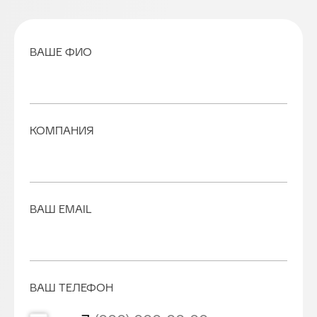
политикой обработки персональных
данных
.
ОТПРАВИТЬ ЗАЯВКУ
ПОДПИШИТЕСЬ
НА НАШУ
РАССЫЛКУ
Я соглашаюсь на обработку персональных данных
согласно политике конфиденциальности
ПОДПИСАТЬСЯ