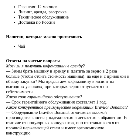
Гарантия: 12 месяцев
Лизинг, аренда, рассрочка
Техническое обслуживание
Я соглашаюсь на обработку персональных данных
согласно политике конфиденциальности
Доставка по России
ПОДПИСАТЬСЯ
Напитки, которые можно приготовить
Чай
+74996430430
pro@lebo.ru
Ответы на частые вопросы
телефон
почта
Могу ли я получить кофемашину в аренду?
— Зачем брать машину в аренду и платить за зерно в 2 раза
г. Люберцы,
больше (чтобы отбить стоимость машины), да еще и с привязкой к
Котельнический
объему закупки? Мы предлагаем кофемашину в лизинг на
проезд, д. 3
выгодных условиях, при которых зерно отпускается по
себестоимости.
ежедневно с 9:00 до 18:00
Каков срок гарантийного обслуживания?
— Срок гарантийного обслуживания составляет 1 год.
КАТАЛОГ
CTM
ОБУЧЕНИЕ
Какое конкурентное преимущество кофемашин Bravilor Bonamat?
— Оборудование Bravilor Bonamat отличается высокой
Оплата и доставка
Политика возврата и обмена
производительностью, надежностью и легкостью в обращении. В
Политика конфиденциальности
отличие от популярных конкурентов, оно изготавливается из
прочной нержавеющей стали и имеет эргономичную
Политика обработки персональных данных
конструкцию.
Не является публичной офертой. Инновационные решения