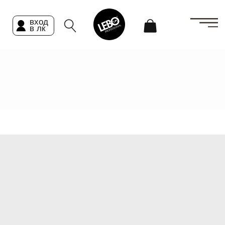
вход
в лк