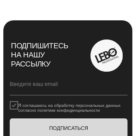
КАТАЛОГ
CTM
ОБУЧЕНИЕ
Оплата и доставка
Политика возврата и обмена
Политика конфиденциальности
Политика обработки персональных данных
Не является публичной офертой. Инновационные решения
компании LEBO Professional для профессионалов кофейного
рынка. © LEBO Professional. При воспроизведении
материалов сайта обязательна установка активной
гиперссылки на источник — страницу с этой публикацией на
pro.lebo.ru
@2025
Дизайн и вёрстка - Рассказова Анастасия