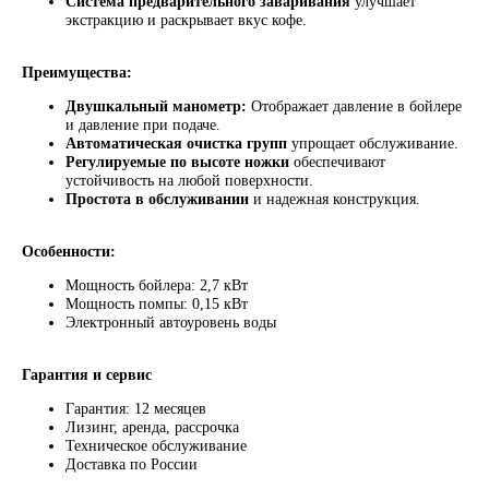
Система предварительного заваривания
улучшает
экстракцию и раскрывает вкус кофе.
ПОДПИШИТЕСЬ
НА НАШУ
Преимущества:
РАССЫЛКУ
Двушкальный манометр:
Отображает давление в бойлере
и давление при подаче.
Автоматическая очистка групп
упрощает обслуживание.
Регулируемые по высоте ножки
обеспечивают
устойчивость на любой поверхности.
Простота в обслуживании
и надежная конструкция.
Я соглашаюсь на обработку персональных данных
согласно политике конфиденциальности
Особенности:
ПОДПИСАТЬСЯ
Мощность бойлера: 2,7 кВт
Мощность помпы: 0,15 кВт
Электронный автоуровень воды
+74996430430
pro@lebo.ru
телефон
почта
Гарантия и сервис
г. Люберцы,
Гарантия: 12 месяцев
Котельнический
Лизинг, аренда, рассрочка
проезд, д. 3
Техническое обслуживание
Доставка по России
ежедневно с 9:00 до 18:00