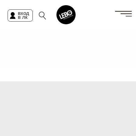
вход
в лк