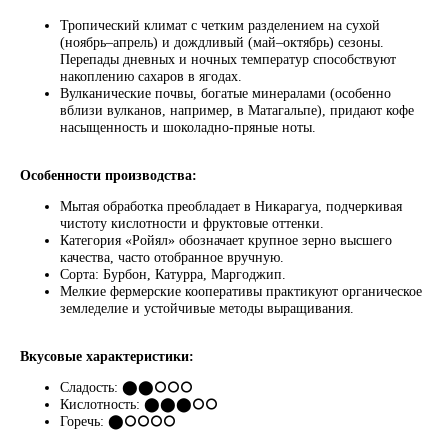
Тропический климат с четким разделением на сухой
ПОДПИШИТЕСЬ
(ноябрь–апрель) и дождливый (май–октябрь) сезоны.
НА НАШУ
Перепады дневных и ночных температур способствуют
накоплению сахаров в ягодах.
РАССЫЛКУ
Вулканические почвы, богатые минералами (особенно
вблизи вулканов, например, в Матагальпе), придают кофе
насыщенность и шоколадно-пряные ноты.
Особенности производства:
Я соглашаюсь на обработку персональных данных
согласно политике конфиденциальности
Мытая обработка преобладает в Никарагуа, подчеркивая
чистоту кислотности и фруктовые оттенки.
ПОДПИСАТЬСЯ
Категория «Ройял» обозначает крупное зерно высшего
качества, часто отобранное вручную.
Сорта: Бурбон, Катурра, Маргоджип.
Мелкие фермерские кооперативы практикуют органическое
+74996430430
pro@lebo.ru
земледелие и устойчивые методы выращивания.
телефон
почта
Вкусовые характеристики:
г. Люберцы,
Котельнический
Сладость: ⬤⬤⭘⭘⭘
проезд, д. 3
Кислотность: ⬤⬤⬤
⭘
⭘
Горечь: ⬤
⭘
⭘⭘⭘
ежедневно с 9:00 до 18:00