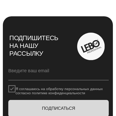
КАТАЛОГ
CTM
ОБУЧЕНИЕ
Оплата и доставка
Политика возврата и обмена
Политика конфиденциальности
Политика обработки персональных данных
Не является публичной офертой. Инновационные решения
компании LEBO Professional для профессионалов кофейного
рынка. © LEBO Professional. При воспроизведении
материалов сайта обязательна установка активной
гиперссылки на источник — страницу с этой публикацией на
pro.lebo.ru
@2025
Дизайн и вёрстка - Рассказова Анастасия