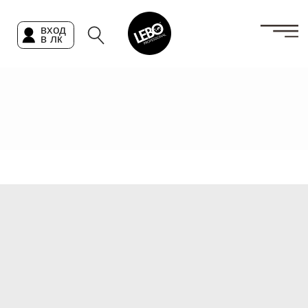
вход
в лк