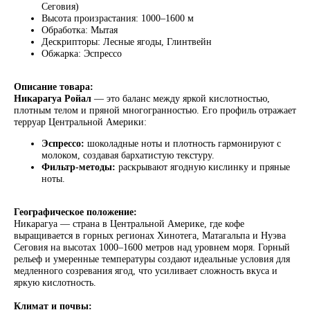
Сеговия)
Высота произрастания: 1000–1600 м
Обработка: Мытая
Дескрипторы: Лесные ягоды, Глинтвейн
Обжарка: Эспрессо
Описание товара:
Никарагуа Ройал
— это баланс между яркой кислотностью,
плотным телом и пряной многогранностью. Его профиль отражает
терруар Центральной Америки:
Эспрессо:
шоколадные ноты и плотность гармонируют с
молоком, создавая бархатистую текстуру.
Фильтр-методы:
раскрывают ягодную кислинку и пряные
ноты.
Географическое положение:
Никарагуа — страна в Центральной Америке, где кофе
выращивается в горных регионах Хинотега, Матагальпа и Нуэва
Сеговия на высотах 1000–1600 метров над уровнем моря. Горный
рельеф и умеренные температуры создают идеальные условия для
медленного созревания ягод, что усиливает сложность вкуса и
яркую кислотность.
Климат и почвы: