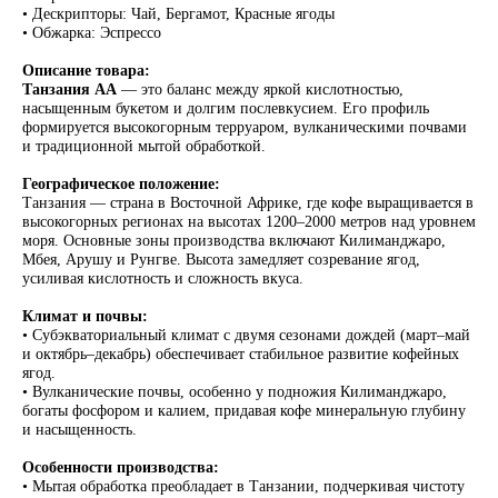
• Дескрипторы: Чай, Бергамот, Красные ягоды
• Обжарка: Эспрессо
Описание товара:
Танзания AA
— это баланс между яркой кислотностью,
насыщенным букетом и долгим послевкусием. Его профиль
формируется высокогорным терруаром, вулканическими почвами
и традиционной мытой обработкой.
Географическое положение:
Танзания — страна в Восточной Африке, где кофе выращивается в
высокогорных регионах на высотах 1200–2000 метров над уровнем
моря. Основные зоны производства включают Килиманджаро,
Мбея, Арушу и Рунгве. Высота замедляет созревание ягод,
усиливая кислотность и сложность вкуса.
Климат и почвы:
ПОДПИШИТЕСЬ
• Субэкваториальный климат с двумя сезонами дождей (март–май
НА НАШУ
и октябрь–декабрь) обеспечивает стабильное развитие кофейных
РАССЫЛКУ
ягод.
• Вулканические почвы, особенно у подножия Килиманджаро,
богаты фосфором и калием, придавая кофе минеральную глубину
и насыщенность.
Особенности производства:
Я соглашаюсь на обработку персональных данных
• Мытая обработка преобладает в Танзании, подчеркивая чистоту
согласно политике конфиденциальности