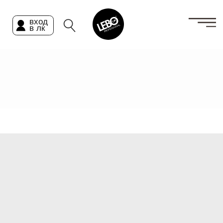
вход
в лк