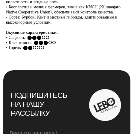
кислотности и ягодные ноты.
• Кооперативы мелких фермеров, такие как KNCU (Kilimanjaro
ПОДПИСАТЬСЯ
Native Cooperative Union), обеспечивают контроль качества.
• Сорта: Бурбон, Кент и местные гибриды, адаптированные к
высокогорным условиям.
+74996430430
pro@lebo.ru
Вкусовые характеристики:
• Сладость: ⬤
⬤⬤
⭘⭘
телефон
почта
• Кислотность: ⬤
⬤⬤
⭘⭘
• Горечь: ⬤⬤⭘⭘⭘
г. Люберцы,
Котельнический
проезд, д. 3
ежедневно с 9:00 до 18:00
КАТАЛОГ
CTM
ОБУЧЕНИЕ
Оплата и доставка
Политика возврата и обмена
Политика конфиденциальности
Политика обработки персональных данных
Не является публичной офертой. Инновационные решения
компании LEBO Professional для профессионалов кофейного
рынка. © LEBO Professional. При воспроизведении
материалов сайта обязательна установка активной
гиперссылки на источник — страницу с этой публикацией на
pro.lebo.ru