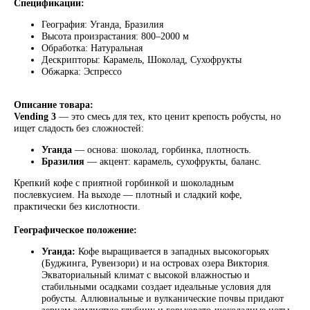
Спецификации:
География: Уганда, Бразилия
Высота произрастания: 800–2000 м
Обработка: Натуральная
Дескрипторы: Карамель, Шоколад, Сухофрукты
Обжарка: Эспрессо
Описание товара:
Vending 3
— это смесь для тех, кто ценит крепость робусты, но
ищет сладость без сложностей:
Уганда
— основа: шоколад, горбинка, плотность.
Бразилия
— акцент: карамель, сухофрукты, баланс.
Крепкий кофе с приятной горбинкой и шоколадным
послевкусием. На выходе — плотный и сладкий кофе,
практически без кислотности.
Географическое положение:
Уганда:
Кофе выращивается в западных высокогорьях
(Буджинга, Рувензори) и на островах озера Виктория.
Экваториальный климат с высокой влажностью и
стабильными осадками создает идеальные условия для
робусты. Аллювиальные и вулканические почвы придают