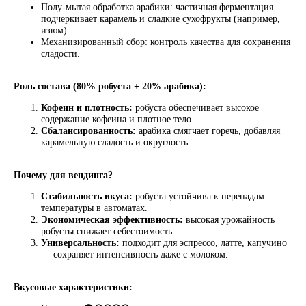
РАССЫЛКУ
Полу-мытая обработка арабики: частичная ферментация
подчеркивает карамель и сладкие сухофрукты (например,
изюм).
Механизированный сбор: контроль качества для сохранения
сладости.
Я соглашаюсь на обработку персональных данных
согласно политике конфиденциальности
Роль состава (80% робуста + 20% арабика):
ПОДПИСАТЬСЯ
Кофеин и плотность:
робуста обеспечивает высокое
содержание кофеина и плотное тело.
Сбалансированность:
арабика смягчает горечь, добавляя
карамельную сладость и округлость.
+74996430430
pro@lebo.ru
телефон
почта
Почему для вендинга?
г. Люберцы,
Стабильность вкуса:
робуста устойчива к перепадам
Котельнический
температуры в автоматах.
проезд, д. 3
Экономическая эффективность:
высокая урожайность
робусты снижает себестоимость.
ежедневно с 9:00 до 18:00
Универсальность:
подходит для эспрессо, латте, капучино
— сохраняет интенсивность даже с молоком.
КАТАЛОГ
CTM
ОБУЧЕНИЕ
Оплата и доставка
Политика возврата и обмена
Вкусовые характеристики:
Политика конфиденциальности