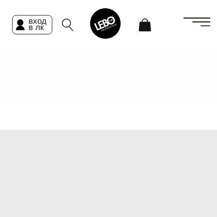
вход
в лк