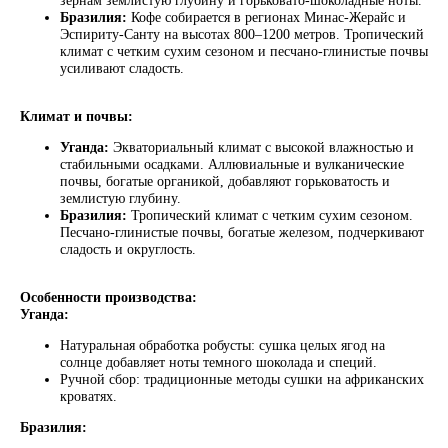
зернам землистую глубину и горьковато-шоколадные ноты.
Бразилия:
Кофе собирается в регионах Минас-Жерайс и
Эспириту-Санту на высотах 800–1200 метров. Тропический
климат с четким сухим сезоном и песчано-глинистые почвы
усиливают сладость.
Климат и почвы:
Уганда:
Экваториальный климат с высокой влажностью и
стабильными осадками. Аллювиальные и вулканические
почвы, богатые органикой, добавляют горьковатость и
землистую глубину.
Бразилия:
Тропический климат с четким сухим сезоном.
Песчано-глинистые почвы, богатые железом, подчеркивают
сладость и округлость.
Особенности производства:
Уганда:
Натуральная обработка робусты: сушка целых ягод на
солнце добавляет ноты темного шоколада и специй.
Ручной сбор: традиционные методы сушки на африканских
кроватях.
ПОДПИШИТЕСЬ
НА НАШУ
Бразилия: