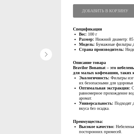
ДОБАВИТЬ В КОРЗИНУ
Спецификации
Вес:
100 г
Размер:
Нижний диаметр: 85 
Модель:
Бумажные фильтры 
Страна производитель:
Нид
Описание товара
Bravilor Bonamat – это небеле
для малых кофемашин, таких к
Экологичность:
Фильтры изг
их безопасными для здоровья
Оптимальная экстракция:
С
равномерное прохождение вод
аромат.
каталог
Универсальность:
Подходят д
вкуса без осадка.
Кофе
Кофемашины
Преимущества:
Высокое качество:
Небеленые
Аксессуары
посторонних примесей.