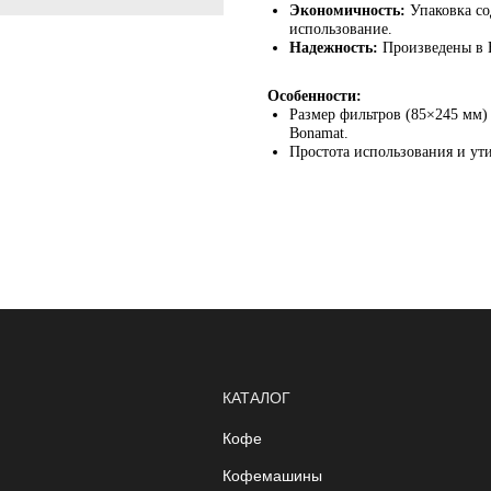
Экономичность:
Упаковка со
использование.
Надежность:
Произведены в Н
ctm
обучение
Особенности:
Размер фильтров (85×245 мм)
о компании
Bonamat.
Простота использования и ут
контакты
Политика конфиденциальности
Политика обработки персональн
КАТАЛОГ
Кофе
Кофемашины