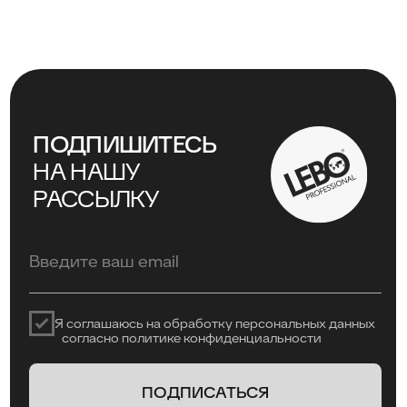
КАТАЛОГ
CTM
ОБУЧЕНИЕ
Оплата и доставка
Политика возврата и обмена
Политика конфиденциальности
Политика обработки персональных данных
Не является публичной офертой. Инновационные
решения компании LEBO Professional для
профессионалов кофейного рынка. © LEBO
Professional. При воспроизведении материалов сайта
обязательна установка активной гиперссылки на
источник — страницу с этой публикацией на pro.lebo.ru
@2025
Дизайн и вёрстка - Рассказова Анастасия