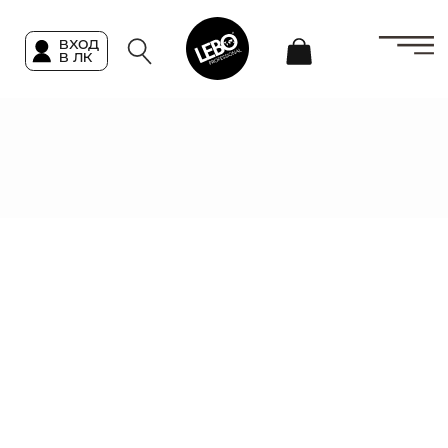
вход
в лк