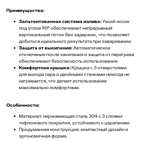
Преимущества:
ПОДПИШИТЕСЬ
НА НАШУ
Запатентованная система излива:
Узкий носик
под углом 90° обеспечивает непрерывный
РАССЫЛКУ
вертикальный поток без задержек, что позволяет
добиться идеального результата при заваривании.
Защита от выкипания:
Автоматическое
отключение после закипания и защита от перегрева
Я соглашаюсь на обработку персональных данных
обеспечивают безопасность использования.
согласно политике конфиденциальности
Комфортная крышка:
Крышка с 3 отверстиями
для выхода пара и двойными стенками никогда не
ПОДПИСАТЬСЯ
нагревается, что делает использование
максимально комфортным.
+74996430430
pro@lebo.ru
Особенности:
телефон
почта
Материал: нержавеющая сталь 304 с 3 слоями
г. Люберцы,
тефлонового покрытия, устойчивого к царапинам.
Котельнический
Продуманная конструкция: компактный дизайн и
проезд, д. 3
эргономичная форма.
ежедневно с 9:00 до 18:00